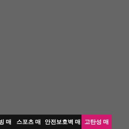
빙 매
스포츠 매
안전보호벽 매
고탄성 매