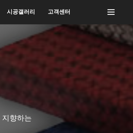
시공갤러리
고객센터
시공 절차 및
전화 문의
종류
지사 안내
시공 갤러리
F A Q
전자카달로그
Q & A
오시는 길
 지향하는