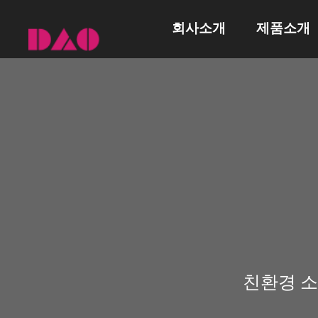
회사소개
제품소개
다오스토리
리빙 매트
CEO 메시지
스포츠 매트
인증/특허
안전보호벽
홍보센터
매트
고탄성 매트
실내마감재
(흡음재)
친환경 